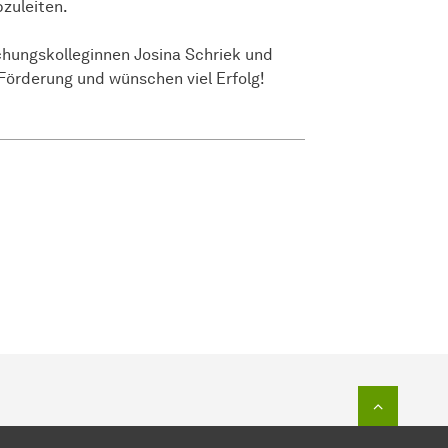
zuleiten.
schungskolleginnen Josina Schriek und
Förderung und wünschen viel Erfolg!
Zum Seit