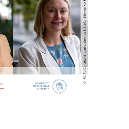
© IFS​/​TU Dortmund, Josina Schriek & Stefan Klenke​/​HU Berlin