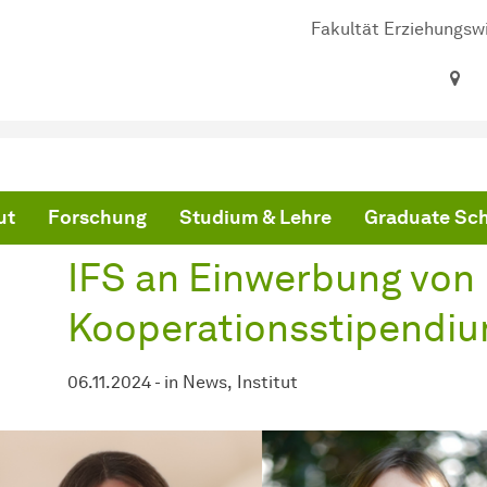
Fakultät Erziehungsw
ind hier:
artseite
IFS an Einwerbung von DGPs-Kooperationsstipendium beteiligt
ut
Forschung
Studium & Lehre
Graduate Sc
IFS an Einwerbung von
Kooperationsstipendium
06.11.2024
-
in
News
Institut