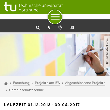
Zum Navigationspfad
Unterseiten von „Forschung“
Zur Navigation
Zum Schnellzugriff
Zum Fuß der Seite mit weiteren Services
Zum Inhalt
Zur Startseite
© H_Ko​/​adobestock.com
Sie sind hier:
Startseite
Forschung
Projekte am IFS
Abgeschlossene Projekte
Gemeinschaftsschule
LAUFZEIT 01.12.2013 - 30.04.2017