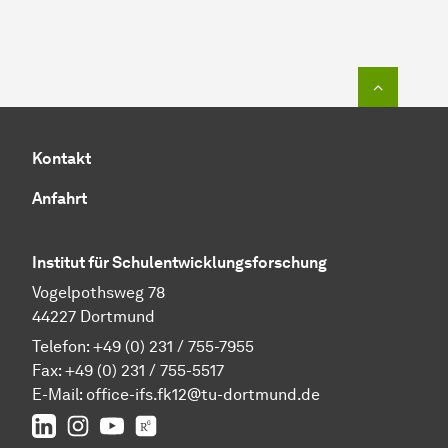
Zum Seit
Kontakt
Anfahrt
Institut für Schulentwicklungsforschung
Vogelpothsweg 78
44227 Dortmund
Telefon: +49 (0) 231 / 755-7955
Fax: +49 (0) 231 / 755-5517
E-Mail:
office-ifs.fk12@tu-dortmund.de
LinkedIn
IFS auf Instagram
IFS auf YouTube
TU Dortmund/IFS auf ResearchGate