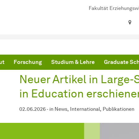
Fakultät Erziehungsw
ind hier:
artseite
Neuer Artikel in Large-Scale Assessments in Education erschienen
ut
Forschung
Studium & Lehre
Graduate Sc
Neuer Artikel in Large
in Education erschiene
02.06.2026
-
in
News
International
Publikationen