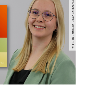
© IFS​/​TU Dortmund, Cover: Springer Nature