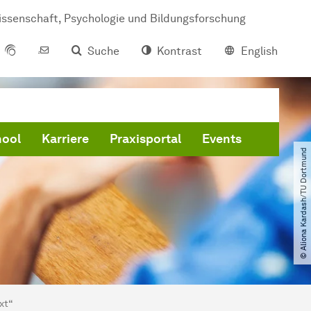
issenschaft, Psychologie und Bildungsforschung
Suche
Kontrast
English
hool
Karriere
Praxisportal
Events
© Aliona Kardash​/​TU Dortmund
xt“