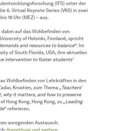
chulentwicklungsforschung (IFS) unter der
e 6. Virtual Keynote Series (VKS) in zwei
bis 18 Uhr (MEZ) – aus.
t dabei auf das Wohbefinden von
iversity of Helsinki, Finnland, spricht
m demands and resources to balance
“. Im
ity of South Florida, USA, ihre aktuellen
e intervention to foster students’
as Wohlbefinden von Lehrkräften in den
 Zadar, Kroatien, zum Thema „
Teachers’
t, why it matters, and how to preserve
 of Hong Kong, Hong Kong, zu „
Leading
de
“ referieren.
einen anregenden Austausch.
ch:
Anmeldung und weitere