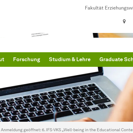
Fakultät Erziehungsw
ut
Forschung
Studium & Lehre
Graduate Sc
ind hier:
artseite
Anmeldung geöffnet: 6. IFS-VKS „Well-being in the Educational Conte