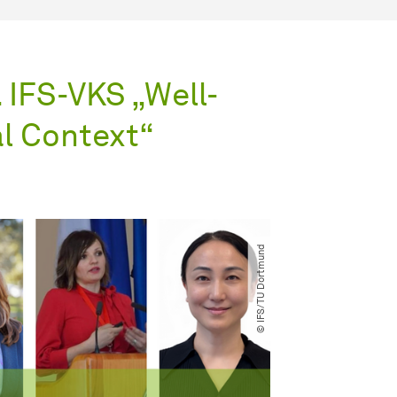
 IFS-VKS „Well-
al Context“
© IFS​/​TU Dortmund