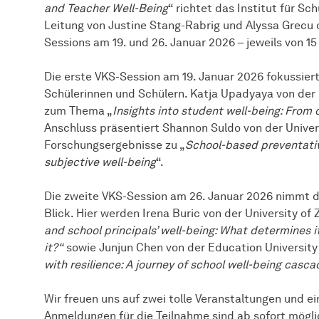
and Teacher Well-Being
“ richtet das Institut für S
Leitung von Justine Stang-Rabrig und Alyssa Grecu di
Sessions am 19. und 26. Januar 2026 – jeweils von 15 
Die erste VKS-Session am 19. Januar 2026 fokussier
Schülerinnen und Schülern. Katja Upadyaya von der Un
zum Thema „
Insights into student well-being: Fro
Anschluss präsentiert Shannon Suldo von der Univers
Forschungsergebnisse zu „
School-based preventativ
subjective well-being
“.
Die zweite VKS-Session am 26. Januar 2026 nimmt d
Blick. Hier werden Irena Buric von der University of
and school principals’ well-being: What determines i
it?“
sowie Junjun Chen von der Education University
with resilience: A journey of school well-being casca
Wir freuen uns auf zwei tolle Veranstaltungen und 
Anmeldungen für die Teilnahme sind ab sofort mögli