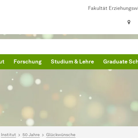
Fakultät Erziehungsw
ut
Forschung
Studium & Lehre
Graduate Sc
ind hier:
artseite
Institut
50 Jahre
Glückwünsche