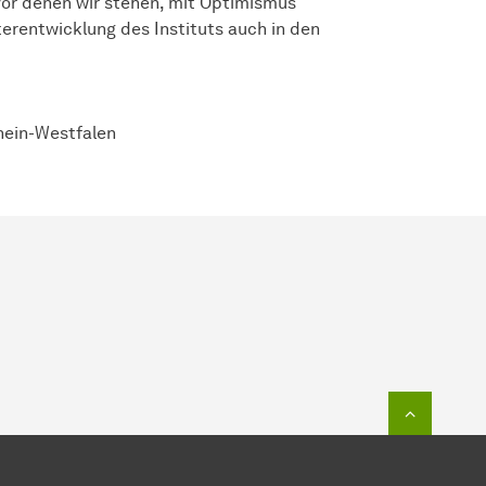
or denen wir stehen, mit Optimismus
erentwicklung des Instituts auch in den
hein-Westfalen
Zum Seit