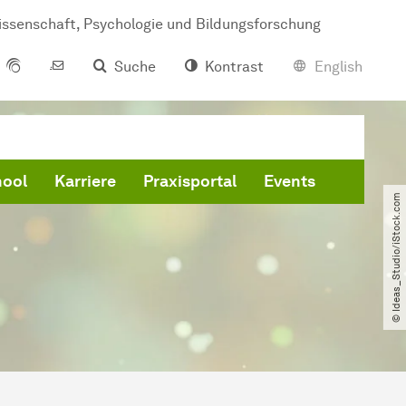
issenschaft, Psychologie und Bildungsforschung
Suche
Kontrast
English
hool
Karriere
Praxisportal
Events
© Ideas_Studio​/​iStock.com