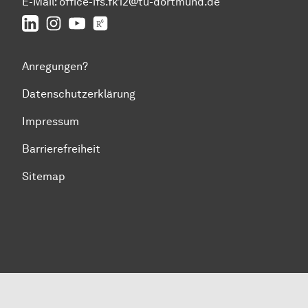
E-Mail:
office-ifs.fk12@tu-dortmund.de
LinkedIn
IFS auf Instagram
IFS auf YouTube
TU Dortmund/IFS auf ResearchGate
Anregungen?
Datenschutzerklärung
Impressum
Barrierefreiheit
Sitemap
Zum Seitenanfang