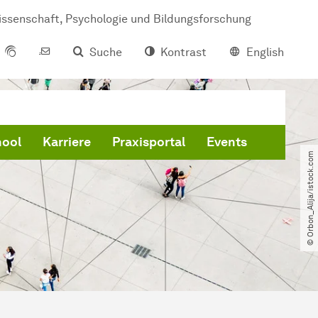
issenschaft, Psychologie und Bildungsforschung
Suche
Kontrast
English
hool
Karriere
Praxisportal
Events
© Orbon_Alija​/​istock.com