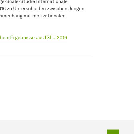
ge-Scale-Studie Internationale
016 zu Unterschieden zwischen Jungen
mmenhang mit motivationalen
en: Ergebnisse aus IGLU 2016
Zum Seit