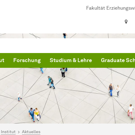
Fakultät Erziehungsw
ut
Forschung
Studium & Lehre
Graduate Sc
ind hier:
artseite
Institut
Aktuelles