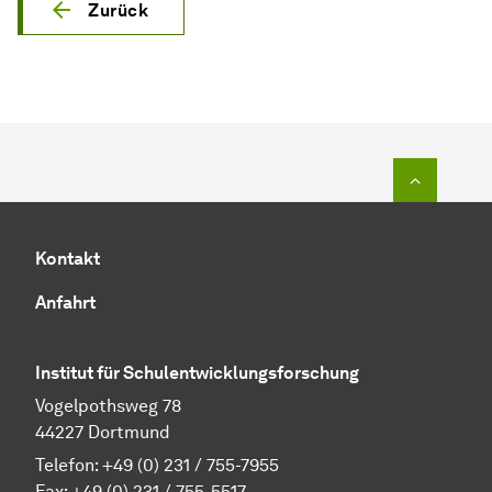
Zurück
Zum Seit
Kontakt
Anfahrt
Institut für Schulentwicklungsforschung
Vogelpothsweg 78
44227 Dortmund
Telefon: +49 (0) 231 / 755-7955
Fax: +49 (0) 231 / 755-5517