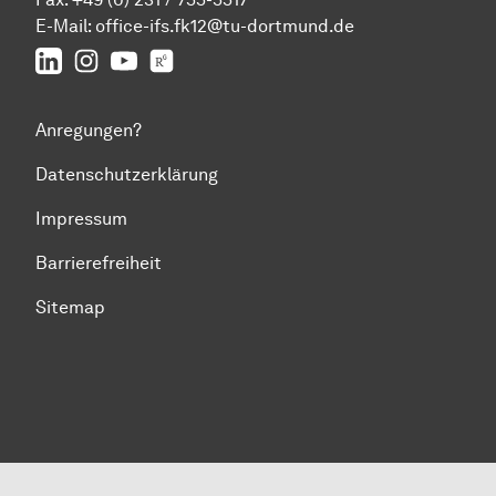
E-Mail:
office-ifs.fk12@tu-dortmund.de
LinkedIn
IFS auf Instagram
IFS auf YouTube
TU Dortmund/IFS auf ResearchGate
Anregungen?
Datenschutzerklärung
Impressum
Barrierefreiheit
Sitemap
Zum Seitenanfang