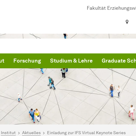
Fakultät Erziehungsw
ut
Forschung
Studium & Lehre
Graduate Sc
ind hier:
artseite
Institut
Aktuelles
Einladung zur IFS Virtual Keynote Series