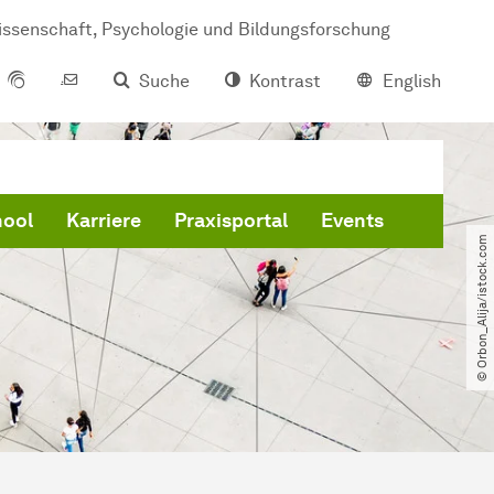
issenschaft, Psychologie und Bildungsforschung
Suche
Kontrast
English
hool
Karriere
Praxisportal
Events
© Orbon_Alija​/​istock.com