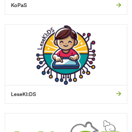
KoPaS
LeseKI:DS