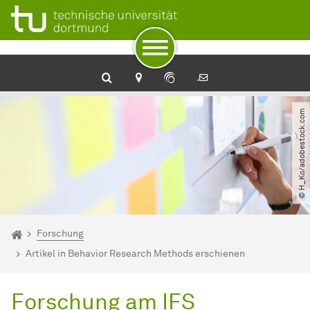
Zum Navigationspfad
Unterseiten von „Forschung“
Zur Navigation
Zum Schnellzugriff
Zum Fuß der Seite mit weiteren Services
Zum Inhalt
Zur Startseite
© H_Ko​/​adobestock.com
Sie sind hier:
Startseite
Forschung
Artikel in Behavior Research Methods erschienen
Forschung am IFS