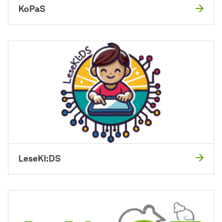
KoPaS
LeseKI:DS