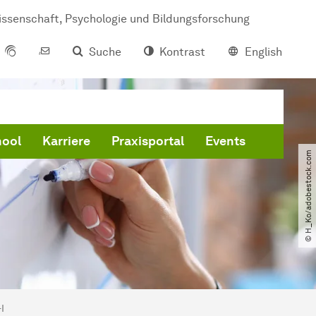
issenschaft, Psychologie und Bildungsforschung
Suche
Kontrast
English
hool
Karriere
Praxisportal
Events
© H_Ko​/​adobestock.com
I