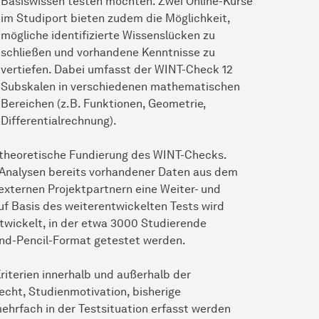
Basiswissen testen möchten. Zwei Online-Kurse
im Studiport bieten zudem die Möglichkeit,
mögliche identifizierte Wissenslücken zu
schließen und vorhandene Kenntnisse zu
vertiefen. Dabei umfasst der WINT-Check 12
Subskalen in verschiedenen mathematischen
Bereichen (z.B. Funktionen, Geometrie,
Differentialrechnung).
sttheoretische Fundierung des WINT-Checks.
 Analysen bereits vorhandener Daten aus dem
externen Projektpartnern eine Weiter- und
 Basis des weiterentwickelten Tests wird
ntwickelt, in der etwa 3000 Studierende
nd-Pencil-Format getestet werden.
riterien innerhalb und außerhalb der
echt, Studienmotivation, bisherige
ehrfach in der Testsituation erfasst werden