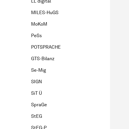
LL digital
MILES-HuGS
MoKoM
PeSs
POTSPRACHE
GTS-Bilanz
Se-Mig
SIGN
SiT Ü
SpraGe
StEG
StEG-P