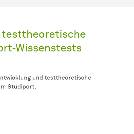
 testtheoretische
ort-Wissenstests
rentwicklung und testtheoretische
im Studiport.