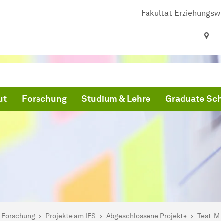
Fakultät Erziehungsw
ut
Forschung
Studium & Lehre
Graduate Sc
ind hier:
artseite
Forschung
Projekte am IFS
Abgeschlossene Projekte
Test-M-