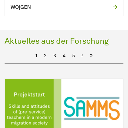
WO|GEN
Aktuelles aus der Forschung
Nächste
1
2
3
4
5