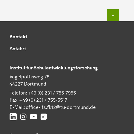
Zum Seit
Kontakt
Anfahrt
Institut für Schulentwicklungsforschung
Vogelpothsweg 78
44227 Dortmund
Telefon: +49 (0) 231 / 755-7955
Fax: +49 (0) 231 / 755-5517
E-Mail:
office-ifs.fk12@tu-dortmund.de
LinkedIn
IFS auf Instagram
IFS auf YouTube
TU Dortmund/IFS auf ResearchGate