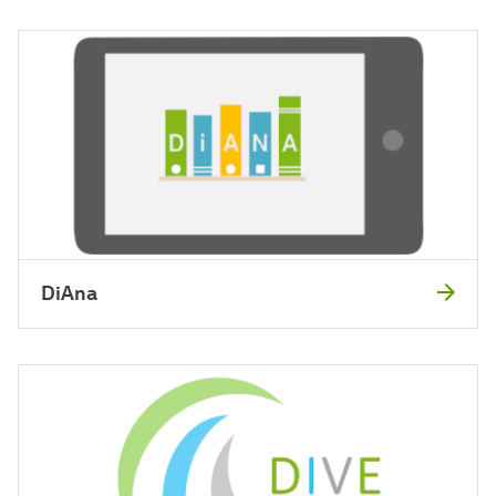
DiAna