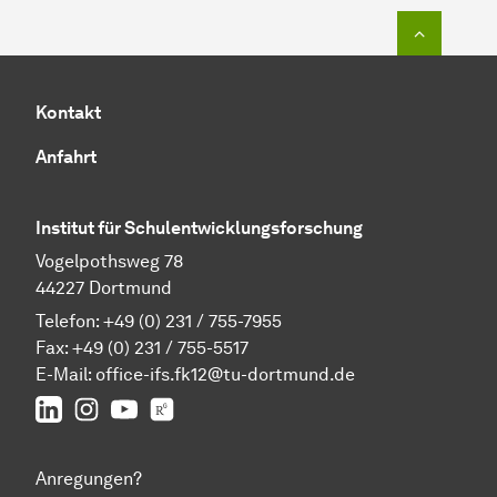
Zum Seit
Kontakt
Anfahrt
Institut für Schulentwicklungsforschung
Vogelpothsweg 78
44227 Dortmund
Telefon: +49 (0) 231 / 755-7955
Fax: +49 (0) 231 / 755-5517
E-Mail:
office-ifs.fk12@tu-dortmund.de
LinkedIn
IFS auf Instagram
IFS auf YouTube
TU Dortmund/IFS auf ResearchGate
Anregungen?