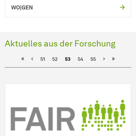
WO|GEN
Aktuelles aus der Forschung
Vorherige
Nächste
51
52
53
54
55