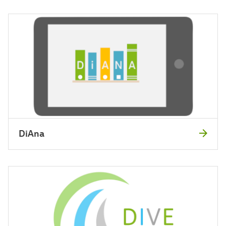
DiAna