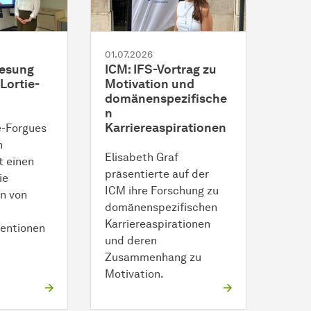
01.07.2026
lesung
ICM: IFS-Vortrag zu
Lortie-
Motivation und
domänenspezifische
n
Karriereaspirationen
e-Forgues
h
Elisabeth Graf
t einen
präsentierte auf der
ie
ICM ihre Forschung zu
n von
domänenspezifischen
Karriereaspirationen
ventionen
und deren
Zusammenhang zu
Motivation.