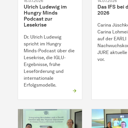
15.07.2026
14.07.2026
Ulrich Ludewig im
Das IFS bei 
Hungry Minds
2026
Podcast zur
Lesekrise
Carina Jüschk
Carina Lohmeie
Dr. Ulrich Ludewig
auf der EARLI
spricht im Hungry
Nachwuchskon
Minds-Podcast über die
JURE aktuelle
Lesekrise, die IGLU-
vor.
Ergebnisse, frühe
Leseförderung und
internationale
Erfolgsmodelle.