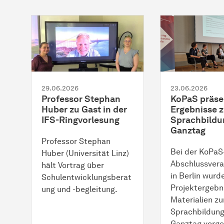
29.06.2026
23.06.2026
Professor Stephan
KoPaS präse
Huber zu Gast in der
Ergebnisse z
IFS-Ringvorlesung
Sprachbildu
Ganztag
Professor Stephan
Bei der KoPaS
Huber (Universität Linz)
Abschlussvera
hält Vortrag über
in Berlin wurd
Schulentwicklungsberat
Projektergebn
ung und -begleitung.
Materialien zu
Sprachbildung
Ganztag vorges