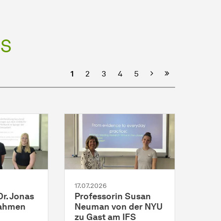
FS
Nächste
1
2
3
4
5
17.07.2026
Dr. Jonas
Professorin Susan
Rahmen
Neuman von der NYU
zu Gast am IFS