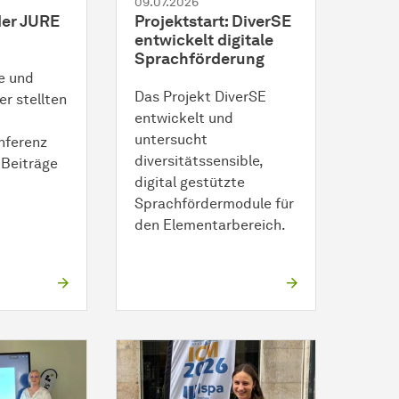
09.07.2026
der JURE
Projektstart: DiverSE
entwickelt digitale
Sprachförderung
e und
Das Projekt DiverSE
r stellten
entwickelt und
untersucht
ferenz
diversitätssensible,
 Beiträge
digital gestützte
Sprachfördermodule für
den Elementarbereich.