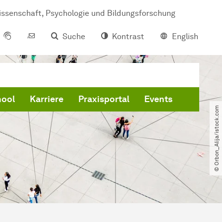
issenschaft, Psychologie und Bildungsforschung
Suche
Kontrast
English
hool
Karriere
Praxisportal
Events
© Orbon_Alija​/​istock.com