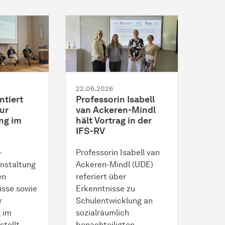
22.06.2026
ntiert
Professorin Isabell
ur
van Ackeren-Mindl
ng im
hält Vortrag in der
IFS-RV
-
Professorin Isabell van
nstaltung
Ackeren-Mindl (UDE)
en
referiert über
isse sowie
Erkenntnisse zu
r
Schulentwicklung an
 im
sozialräumlich
tellt.
benachteiligten