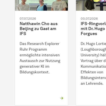
07.07.2026
03.07.2026
Natthawin Cho aus
IFS-Ringvor
Beijing zu Gast am
mit Dr. Hugo 
IFS
Forgues
Das Research Explorer
Dr. Hugo Lorti
Ruhr Programm
(Loughboroug
ermöglichte intensiven
University) häl
Austausch zur Nutzung
Vortrag über d
generativer KI im
Kommunikatio
Bildungskontext.
Effekten von
Bildungsinter
an Lehrende.